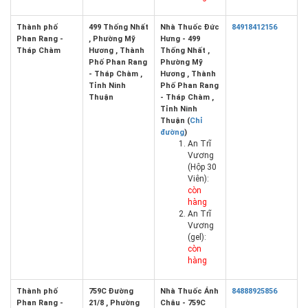
Thành phố
499 Thống Nhất
Nhà Thuốc Đức
84918412156
Phan Rang -
, Phường Mỹ
Hưng - 499
Tháp Chàm
Hương , Thành
Thống Nhất ,
Phố Phan Rang
Phường Mỹ
- Tháp Chàm ,
Hương , Thành
Tỉnh Ninh
Phố Phan Rang
Thuận
- Tháp Chàm ,
Tỉnh Ninh
Thuận (
Chỉ
đường
)
An Trĩ
Vương
(Hộp 30
Viên):
còn
hàng
An Trĩ
Vương
(gel):
còn
hàng
Thành phố
759C Đường
Nhà Thuốc Ánh
84888925856
Phan Rang -
21/8 , Phường
Châu - 759C