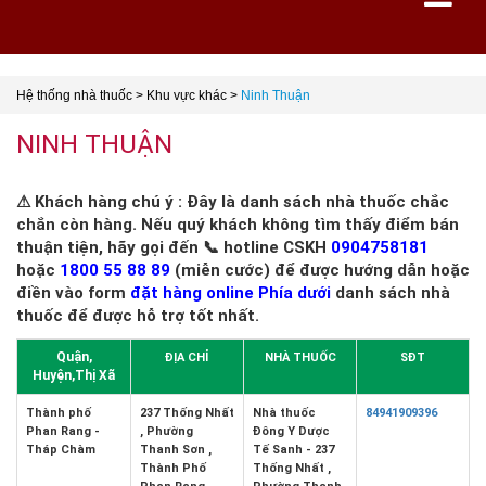
Hệ thống nhà thuốc
>
Khu vực khác
>
Ninh Thuận
NINH THUẬN
⚠ Khách hàng chú ý : Đây là danh sách nhà thuốc chắc
chắn còn hàng. Nếu quý khách không tìm thấy điểm bán
thuận tiện, hãy gọi đến 📞 hotline CSKH
0904758181
hoặc
1800 55 88 89
(miễn cước) để được hướng dẫn hoặc
điền vào form
đặt hàng online Phía dưới
danh sách nhà
thuốc để được hỗ trợ tốt nhất.
Quận,
ĐỊA CHỈ
NHÀ THUỐC
SĐT
Huyện,Thị Xã
Thành phố
237 Thống Nhất
Nhà thuốc
84941909396
Phan Rang -
, Phường
Đông Y Dược
Tháp Chàm
Thanh Sơn ,
Tế Sanh - 237
Thành Phố
Thống Nhất ,