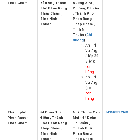
Tháp Chàm
Bảo An , Thành
Đường 21/8 ,
Phố Phan Rang
Phường Bảo An
Tháp Chàm ,
, Thành Phố
Tỉnh Ninh
Phan Rang
Thuận
Tháp Chàm ,
Tỉnh Ninh
Thuận (
Chỉ
đường
)
An Trĩ
Vương
(Hộp 30
Viên):
còn
hàng
An Trĩ
Vương
(gel):
còn
hàng
Thành phố
54 Đoàn Thị
Nhà Thuốc Cao
842593836368
Phan Rang -
Điểm , Thành
Mai - 54 Đoàn
Tháp Chàm
Phố Phan Rang
Thị Điểm ,
Tháp Chàm ,
Thành Phố
Tỉnh Ninh
Phan Rang
Thuận
Tháp Chàm ,