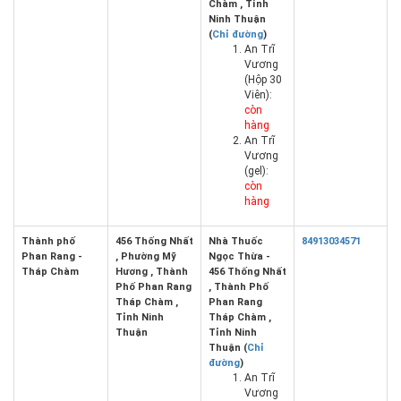
Chàm , Tỉnh
Ninh Thuận
(
Chỉ đường
)
An Trĩ
Vương
(Hộp 30
Viên):
còn
hàng
An Trĩ
Vương
(gel):
còn
hàng
Thành phố
456 Thống Nhất
Nhà Thuốc
84913034571
Phan Rang -
, Phường Mỹ
Ngọc Thừa -
Tháp Chàm
Hương , Thành
456 Thống Nhất
Phố Phan Rang
, Thành Phố
Tháp Chàm ,
Phan Rang
Tỉnh Ninh
Tháp Chàm ,
Thuận
Tỉnh Ninh
Thuận (
Chỉ
đường
)
An Trĩ
Vương