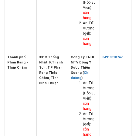
(Hộp 30
Viên):
còn
hàng
An Trĩ
Vương
(gel):
còn
hàng
Thành phố
331C Thống
Công Ty TNHH
84918328747
Phan Rang -
Nhất, P.Thanh
MTV Đông Y
Tháp Chàm
Sơn, T.P Phan
Dược Thiên
Rang Tháp
Quang (
Chỉ
Chàm, Tỉnh
đường
)
An Trĩ
Ninh Thuận.
Vương
(Hộp 30
Viên):
còn
hàng
An Trĩ
Vương
(gel):
còn
hàng