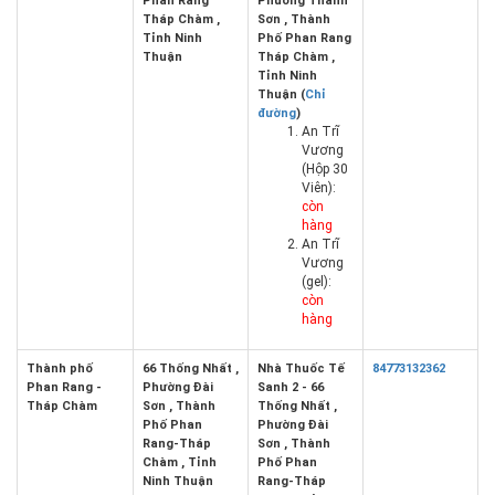
Phan Rang
Phường Thanh
Tháp Chàm ,
Sơn , Thành
Tỉnh Ninh
Phố Phan Rang
Thuận
Tháp Chàm ,
Tỉnh Ninh
Thuận (
Chỉ
đường
)
An Trĩ
Vương
(Hộp 30
Viên):
còn
hàng
An Trĩ
Vương
(gel):
còn
hàng
Thành phố
66 Thống Nhất ,
Nhà Thuốc Tế
84773132362
Phan Rang -
Phường Đài
Sanh 2 - 66
Tháp Chàm
Sơn , Thành
Thống Nhất ,
Phố Phan
Phường Đài
Rang-Tháp
Sơn , Thành
Chàm , Tỉnh
Phố Phan
Ninh Thuận
Rang-Tháp